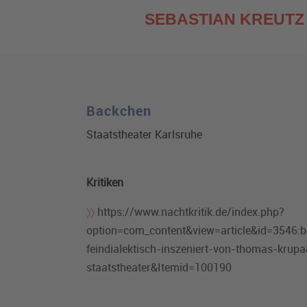
SEBASTIAN KREUTZ
B
ackchen
Staatstheater Karlsruhe
Kritiken
https://www.nachtkritik.de/index.php?
option=com_content&view=article&id=3546:b
feindialektisch-inszeniert-von-thomas-krup
staatstheater&Itemid=100190