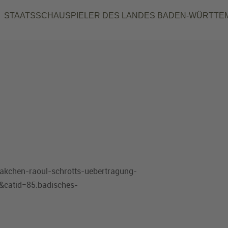
STAATSSCHAUSPIELER DES LANDES BADEN-WÜRTTE
akchen-raoul-schrotts-uebertragung-
a&catid=85:badisches-