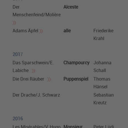
Der
Alceste
Menschenfeind/Molière
Adams Äpfel
alle
Friederike
Krahl
201
7
Das Sparschwein/
E.
Champourcy
Johanna
Labiche
Schall
Die Drei Räuber
Puppenspiel
Thomas
Hänsel
Der Drache/J. Schwarz
Sebastian
Kreutz
2016
Les Misérables/V. Hugo
Monsieur
Peter Lüdi