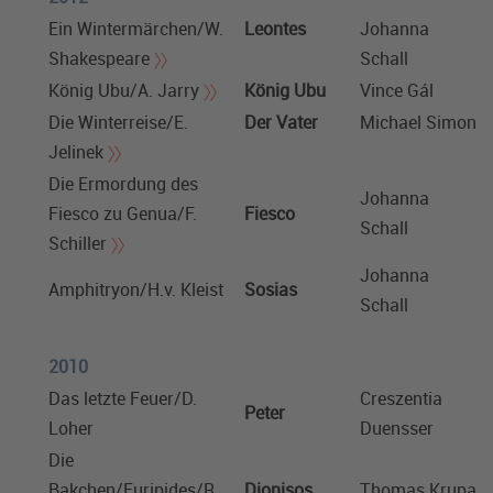
Ein Wintermärchen/W.
Leontes
Johanna
Shakespeare
Schall
König Ubu/A. Jarry
König Ubu
Vince Gál
Die Winterreise/E.
Der Vater
Michael Simon
Jelinek
Die Ermordung des
Johanna
Fiesco zu Genua/F.
Fiesco
Schall
Schiller
Johanna
Amphitryon/H.v. Kleist
Sosias
Schall
2010
Das letzte Feuer/D.
Creszentia
Peter
Loher
Duensser
Die
Bakchen/Euripides/R.
Dionisos
Thomas Krupa