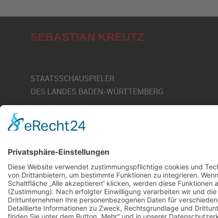
SEBASTIAN KREUTZ
STAATSSCHAUSPIELER
DES LANDES BADEN-WÜRTTEMBERG
E-Mail:
kreutzsebastian0@gmail.com
© 2026
SEBASTIAN KREUTZ
IMPRESSUM
|
DATENSCHUTZ